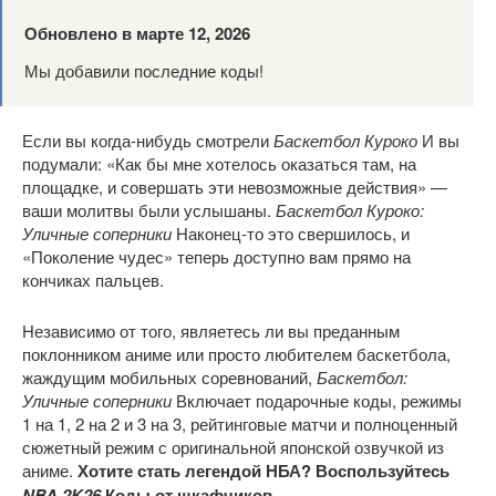
Обновлено в марте 12, 2026
Мы добавили последние коды!
Если вы когда-нибудь смотрели
Баскетбол Куроко
И вы
подумали: «Как бы мне хотелось оказаться там, на
площадке, и совершать эти невозможные действия» —
ваши молитвы были услышаны.
Баскетбол Куроко:
Уличные соперники
Наконец-то это свершилось, и
«Поколение чудес» теперь доступно вам прямо на
кончиках пальцев.
Независимо от того, являетесь ли вы преданным
поклонником аниме или просто любителем баскетбола,
жаждущим мобильных соревнований,
Баскетбол:
Уличные соперники
Включает подарочные коды, режимы
1 на 1, 2 на 2 и 3 на 3, рейтинговые матчи и полноценный
сюжетный режим с оригинальной японской озвучкой из
аниме.
Хотите стать легендой НБА? Воспользуйтесь
NBA 2K26
Коды от шкафчиков.