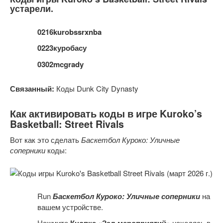
устарели.
0216kurobssrxnba
0223куробасу
0302mcgrady
Связанный:
Коды Dunk City Dynasty
Как активировать коды в игре Kuroko’s
Basketball: Street Rivals
Вот как это сделать
Баскетбол Куроко: Уличные
соперники
коды:
Run
Баскетбол Куроко: Уличные соперники
на
вашем устройстве.
Нажмите
Кнопка «Зал мероприятий»
находясь в