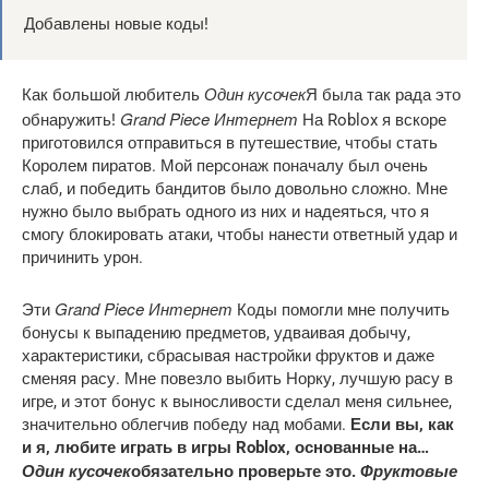
Добавлены новые коды!
Один кусочек
Как большой любитель
Я была так рада это
Grand Piece Интернет
обнаружить!
На Roblox я вскоре
приготовился отправиться в путешествие, чтобы стать
Королем пиратов. Мой персонаж поначалу был очень
слаб, и победить бандитов было довольно сложно. Мне
нужно было выбрать одного из них и надеяться, что я
смогу блокировать атаки, чтобы нанести ответный удар и
причинить урон.
Grand Piece Интернет
Эти
Коды помогли мне получить
бонусы к выпадению предметов, удваивая добычу,
характеристики, сбрасывая настройки фруктов и даже
сменяя расу. Мне повезло выбить Норку, лучшую расу в
игре, и этот бонус к выносливости сделал меня сильнее,
значительно облегчив победу над мобами.
Если вы, как
и я, любите играть в игры Roblox, основанные на…
Один кусочек
Фруктовые
обязательно проверьте это.