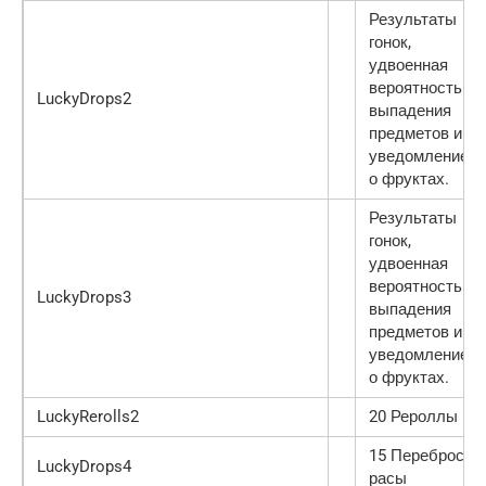
Результаты
гонок,
удвоенная
вероятность
LuckyDrops2
выпадения
предметов и
уведомление
о фруктах.
Результаты
гонок,
удвоенная
вероятность
LuckyDrops3
выпадения
предметов и
уведомление
о фруктах.
LuckyRerolls2
20 Рероллы
15 Переброс
LuckyDrops4
расы