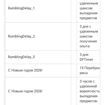
удвоенным
RumblingDelay_1
шансом
выпадения
предметов
3 дня с
удвоенным
RumblingDelay_2
шансом
получения
опыта
3 дня
RumblingDelay_3
DFTimer
15 Переброс
С Новым годом 2026!
расы
3 часов с
удвоенной
С Новым годом 2026!
вероятностью
выпадения
предметов.