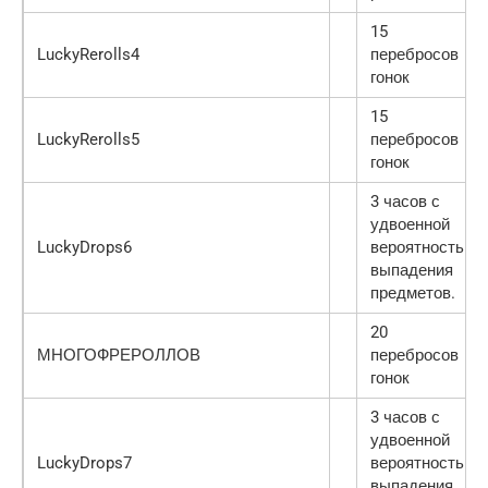
15
LuckyRerolls4
перебросов
гонок
15
LuckyRerolls5
перебросов
гонок
3 часов с
удвоенной
LuckyDrops6
вероятностью
выпадения
предметов.
20
МНОГОФРЕРОЛЛОВ
перебросов
гонок
3 часов с
удвоенной
LuckyDrops7
вероятностью
выпадения