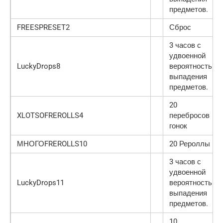
предметов.
FREESPRESET2
Сброс
3 часов с
удвоенной
LuckyDrops8
вероятностью
выпадения
предметов.
20
XLOTSOFREROLLS4
перебросов
гонок
МНОГОFREROLLS10
20 Рероллы
3 часов с
удвоенной
LuckyDrops11
вероятностью
выпадения
предметов.
10