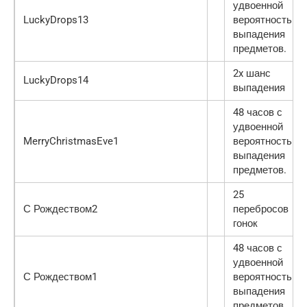
удвоенной
LuckyDrops13
вероятностью
выпадения
предметов.
2x шанс
LuckyDrops14
выпадения
48 часов с
удвоенной
MerryChristmasEve1
вероятностью
выпадения
предметов.
25
С Рождеством2
перебросов
гонок
48 часов с
удвоенной
С Рождеством1
вероятностью
выпадения
предметов.