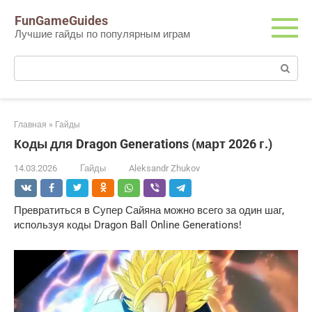
Перейти
FunGameGuides
к
Лучшие гайды по популярным играм
контенту
Поиск:
Главная
»
Гайды
Коды для Dragon Generations (март 2026 г.)
14.03.2026
Гайды
Aleksandr Zhukov
Превратиться в Супер Сайяна можно всего за один шаг,
используя коды Dragon Ball Online Generations!