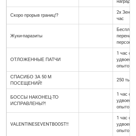
награды
2x Зени н
Скоро прорыв границ!?
час
Бесплат
Жуки-паразиты
перенаст
персона
1 час с
ОТЛОЖЕННЫЕ ПАТЧИ
удвоенн
опытом
СПАСИБО ЗА 50 М
250 тыс.
ПОСЕЩЕНИЙ!
1 час с
БОССЫ НАКОНЕЦ-ТО
удвоенн
ИСПРАВЛЕНЫ?!
опытом
1 час с
VALENTINESEVENTBOOST!!
удвоенн
опытом