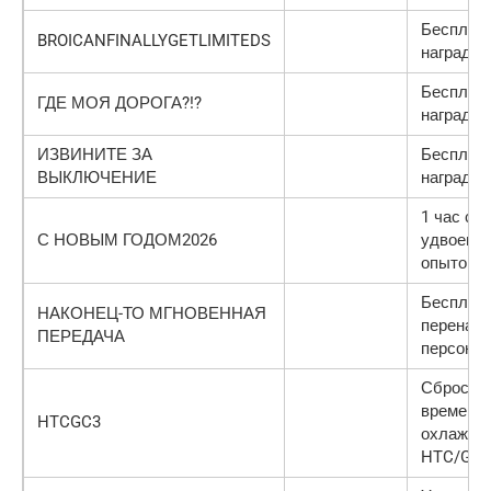
Бесплат
BROICANFINALLYGETLIMITEDS
награды
Бесплат
ГДЕ МОЯ ДОРОГА?!?
награды
ИЗВИНИТЕ ЗА
Бесплат
ВЫКЛЮЧЕНИЕ
награды
1 час с
С НОВЫМ ГОДОМ2026
удвоенн
опытом
Бесплат
НАКОНЕЦ-ТО МГНОВЕННАЯ
перенаст
ПЕРЕДАЧА
персона
Сброс
времени
HTCGC3
охлажде
HTC/GC