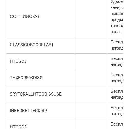
Удвоени
зени, опы
выпадаю
СОННИИСКУЛ
предмето
течение 
часа.
Бесплат
CLASSICDBOGDELAY1
награды
Бесплат
HTCGC3
награды
Бесплат
THXFOR50KDISC
награды
Бесплат
SRYFORALLHTCGCISSUSE
награды
Бесплат
INEEDBETTERDRIP
награды
Бесплат
HTCGC3