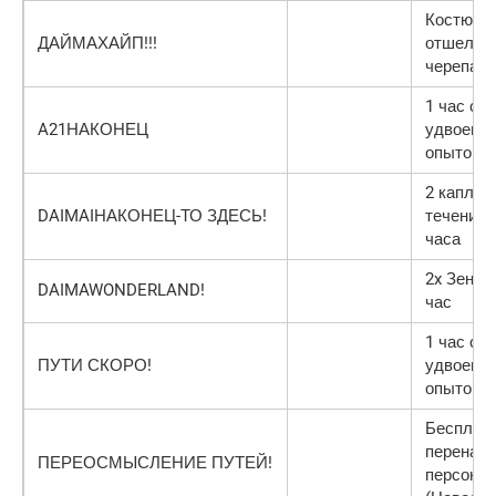
Костюм
ДАЙМАХАЙП!!!
отшельни
черепахи
1 час с
A21НАКОНЕЦ
удвоенн
опытом
2 капли в
DAIMAIНАКОНЕЦ-ТО ЗДЕСЬ!
течение 
часа
2x Зени н
DAIMAWONDERLAND!
час
1 час с
ПУТИ СКОРО!
удвоенн
опытом
Бесплат
перенаст
ПЕРЕОСМЫСЛЕНИЕ ПУТЕЙ!
персона