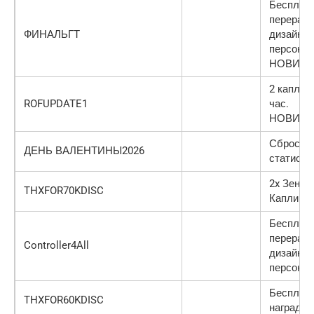
Бесплат
перерабо
ФИНАЛЬГТ
дизайна
персона
НОВИНК
2 капли н
ROFUPDATE1
час.
НОВИНК
Сброс
ДЕНЬ ВАЛЕНТИНЫ2026
статисти
2x Зени и
THXFOR70KDISC
Капли
Бесплат
перерабо
Controller4All
дизайна
персона
Бесплат
THXFOR60KDISC
награды