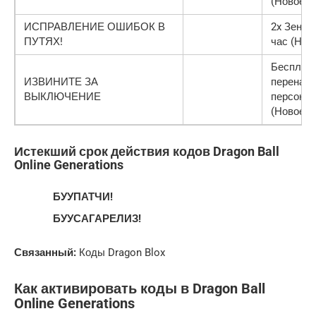
(Новое)
ИСПРАВЛЕНИЕ ОШИБОК В
2x Зени н
ПУТЯХ!
час (Нов
Бесплат
ИЗВИНИТЕ ЗА
перенаст
ВЫКЛЮЧЕНИЕ
персона
(Новое)
Истекший срок действия кодов Dragon Ball
Online Generations
БУУПАТЧИ!
БУУСАГАРЕЛИЗ!
Связанный:
Коды Dragon Blox
Как активировать коды в Dragon Ball
Online Generations