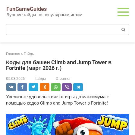
Перейти
FunGameGuides
к
Лучшие гайды по популярным играм
контенту
Поиск:
Главная
»
Гайды
Коды для башен Climb and Jump Tower в
Fortnite (март 2026 г.)
05.03.2026
Гайды
Dreamer
Увеличьте удовольствие от игры до максимума с
помощью кодов Climb and Jump Tower в Fortnite!