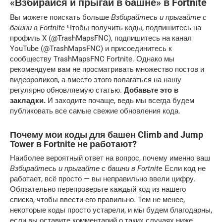
«Взбирайся и прыгай в башне» в Fortnite
Вы можете поискать больше
Взбирайтесь и прыгайте с
башни в Fortnite
Чтобы получить коды, подпишитесь на
профиль X (@TrashMapsFNC), подпишитесь на канал
YouTube (@TrashMapsFNC) и присоединитесь к
сообществу TrashMapsFNC Fortnite. Однако мы
рекомендуем вам не просматривать множество постов и
видеороликов, а вместо этого полагаться на нашу
регулярно обновляемую статью.
Добавьте это в
закладки.
И заходите почаще, ведь мы всегда будем
публиковать все самые свежие обновления кода.
Почему мои коды для башен Climb and Jump
Tower в Fortnite не работают?
Наиболее вероятный ответ на вопрос, почему именно ваш
Взбирайтесь и прыгайте с башни в Fortnite
Если код не
работает, всё просто — вы неправильно ввели цифру.
Обязательно перепроверьте каждый код из нашего
списка, чтобы ввести его правильно. Тем не менее,
некоторые коды просто устарели, и мы будем благодарны,
если вы оставите комментарий о таких случаях ниже.