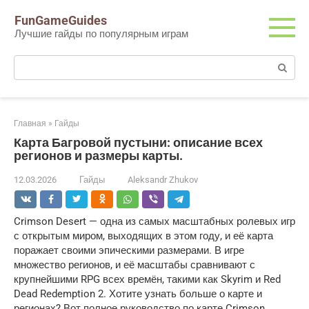
Перейти
FunGameGuides
к
Лучшие гайды по популярным играм
контенту
Поиск:
Главная
»
Гайды
Карта Багровой пустыни: описание всех
регионов и размеры карты.
12.03.2026
Гайды
Aleksandr Zhukov
Crimson Desert — одна из самых масштабных ролевых игр
с открытым миром, выходящих в этом году, и её карта
поражает своими эпическими размерами. В игре
множество регионов, и её масштабы сравнивают с
крупнейшими RPG всех времён, такими как Skyrim и Red
Dead Redemption 2. Хотите узнать больше о карте и
регионах? Вот полное руководство по карте Crimson