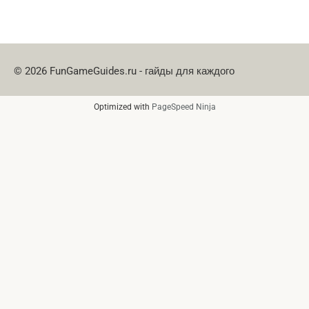
© 2026 FunGameGuides.ru - гайды для каждого
Optimized with
PageSpeed Ninja