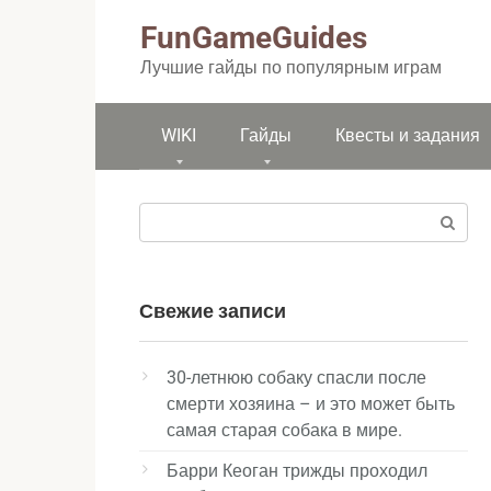
Перейти
FunGameGuides
к
контенту
Лучшие гайды по популярным играм
WIKI
Гайды
Квесты и задания
Поиск:
Свежие записи
30-летнюю собаку спасли после
смерти хозяина – и это может быть
самая старая собака в мире.
Барри Кеоган трижды проходил