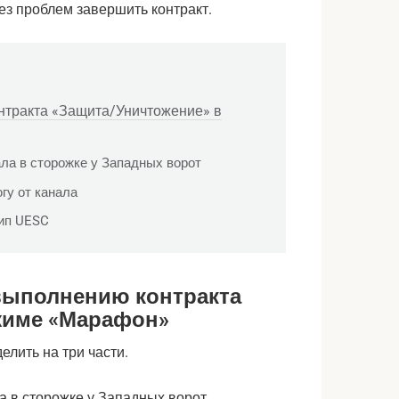
ез проблем завершить контракт.
нтракта «Защита/Уничтожение» в
ала в сторожке у Западных ворот
гу от канала
шип UESC
выполнению контракта
жиме «Марафон»
лить на три части.
 в сторожке у Западных ворот.