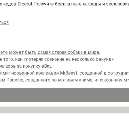
 кодов Dicero! Получите бесплатные награды и эксклюз
ться
.
 это может быть самая старая собака в мире.
того, как «потерял сознание на несколько секунд».
ларов за покупку eBay.
митированной коллекции MrBeast, созданной в сотрудни
м Porsche, созданного по мотивам аниме, и поклонникам э