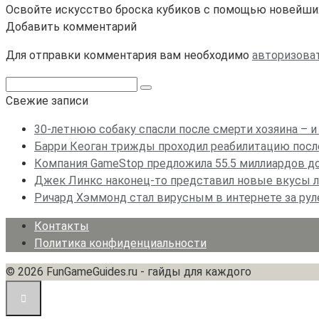
Освойте искусство броска кубиков с помощью новейших
Добавить комментарий
Для отправки комментария вам необходимо
авторизова
Поиск:
Свежие записи
30-летнюю собаку спасли после смерти хозяина – и
Барри Кеоган трижды проходил реабилитацию после 
Компания GameStop предложила 55.5 миллиардов дол
Джек Линкс наконец-то представил новые вкусы ли
Ричард Хэммонд стал вирусным в интернете за руле
Контакты
Политика конфиденциальности
© 2026 FunGameGuides.ru - гайды для каждого