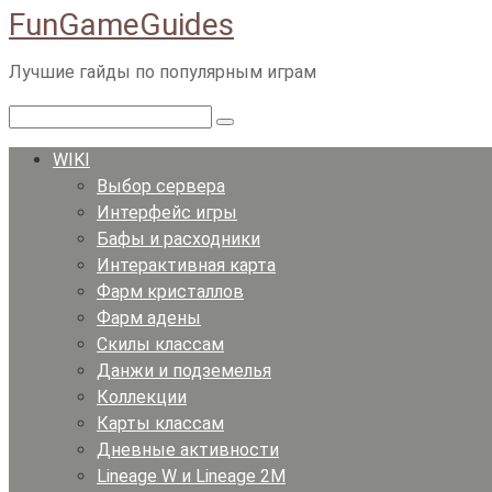
FunGameGuides
Перейти
к
Лучшие гайды по популярным играм
контенту
Поиск:
WIKI
Выбор сервера
Интерфейс игры
Бафы и расходники
Интерактивная карта
Фарм кристаллов
Фарм адены
Скилы классам
Данжи и подземелья
Коллекции
Карты классам
Дневные активности
Lineage W и Lineage 2M