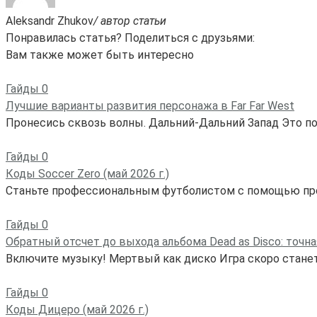
Aleksandr Zhukov
/ автор статьи
Понравилась статья? Поделиться с друзьями:
Вам также может быть интересно
Гайды
0
Лучшие варианты развития персонажа в Far Far West
Пронесись сквозь волны. Дальний-Дальний Запад Это п
Гайды
0
Коды Soccer Zero (май 2026 г.)
Станьте профессиональным футболистом с помощью пром
Гайды
0
Обратный отсчет до выхода альбома Dead as Disco: точна
Включите музыку! Мертвый как диско Игра скоро станет
Гайды
0
Коды Дицеро (май 2026 г.)