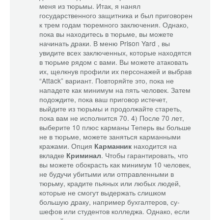
меня из тюрьмы. Итак, я нанял
государственного защитника и был приговорен
к трем годам тюремного заключения. Однако,
пока вы находитесь в тюрьме, вы можете
начинать драки. В меню Prison Yard , вы
увидите всех заключенных, которые находятся
в тюрьме рядом с вами. Вы можете атаковать
их, щелкнув профили их персонажей и выбрав
“Attack” вариант. Повторяйте это, пока не
нападете как минимум на пять человек. Затем
подождите, пока ваш приговор истечет,
выйдите из тюрьмы и продолжайте стареть,
пока вам не исполнится 70. 4) После 70 лет,
выберите 10 плюс карманы Теперь вы больше
не в тюрьме, можете заняться карманными
кражами. Опция
Карманник
находится на
вкладке
Криминал
. Чтобы гарантировать, что
вы можете обокрасть как минимум 10 человек,
не будучи убитыми или отправленными в
тюрьму, крадите пьяных или любых людей,
которые не смогут выдержать слишком
большую драку, например бухгалтеров, су-
шефов или студентов колледжа. Однако, если