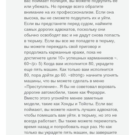
вас поймает полиция, вы можете подкупить ее
или убежать. Но прежде всего обратите
внимание на их профессионализм. Если она
высока, вы не сможете подкупить их и уйти.
Если вы предстанете перед судом, наймите
самых дорогих адвокатов, поскольку они
обычно освободят вас и не дадут снова попасть
в тюрьму. Если вы все же попадете в тюрьму,
вы можете переждать свой приговор и
продолжать карманные кражи, пока не
достигнете цели 10+ успешных карманников ~.
60~/p> 5) Когда вам исполнится 80, украдите
еще пять машин. Как только вам исполнится
80, пора дойти до 60. ~strong> начните угонять
машины, что вы можете сделать в меню
«Преступление». Я бы не советовал воровать
дорогие автомобили, такие как Ферарри.
Вместо этого угоняйте менее заметные
модели, такие как Хонды и Тойоты. Если вас
поймают, вы можете нанять лучших адвокатов,
чтобы помешать вам уйти. в тюрьму, но это не
всегда работает. Вы также можете перемотать
время назад и попробовать еще раз. Но как
только вы украдете пять машин, вы завершите