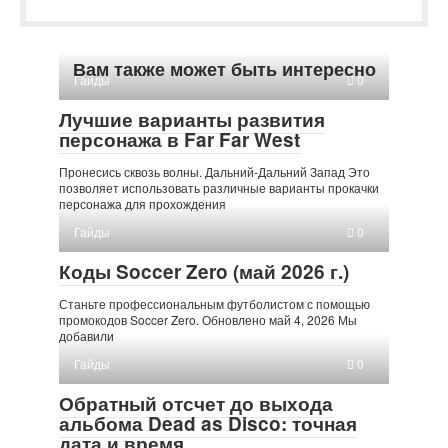
Вам также может быть интересно
Гайды
0
Лучшие варианты развития
персонажа в Far Far West
Пронесись сквозь волны. Дальний-Дальний Запад Это
позволяет использовать различные варианты прокачки
персонажа для прохождения
Гайды
0
Коды Soccer Zero (май 2026 г.)
Станьте профессиональным футболистом с помощью
промокодов Soccer Zero. Обновлено май 4, 2026 Мы
добавили
Гайды
0
Обратный отсчет до выхода
альбома Dead as Disco: точная
дата и время.