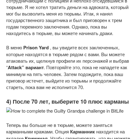
сотрудничающий с полицией и неплохо отсидевшийся в
тюрьме. Я не хотел тратить деньги на адвоката, который
мог бы вызволить меня из тюрьмы. Итак, я нанял
государственного защитника и был приговорен к трем
годам тюремного заключения. Однако, пока вы
находитесь в тюрьме, вы можете начинать драки.
В меню
Prison Yard
, вы увидите всех заключенных,
которые находятся в тюрьме рядом с вами. Вы можете
атаковать их, щелкнув профили их персонажей и выбрав
“
Attack” вариант
. Повторяйте это, пока не нападете как
минимум на пять человек. Затем подождите, пока ваш
приговор истечет, выйдите из тюрьмы и продолжайте
стареть, пока вам не исполнится 70.
4) После 70 лет, выберите 10 плюс карманы
Теперь вы больше не в тюрьме, можете заняться
карманными кражами. Опция
Карманник
находится на
вкладке
Криминал
. Чтобы гарантировать, что вы можете