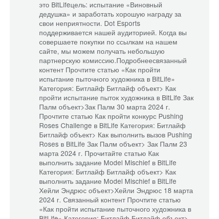
это BitLifeцель: испытание «Виновный
дедушка» и заработать хорошую награду за
свои неприятности. Dot Esports
поддерживается нашей аудиторией. Когда вы
совершаете покупки по ссылкам на нашем
сайте, мы можем получать небольшую
партнерскую комиссию.Подробнеесвязанный
контент Прочтите статью «Как пройти
испытание пыточного художника в BitLife»
Категория: Битлайф
Битлайф объект> Как
пройти испытание пыток художника в BitLife
Зак
Палм объект>Зак Палм 30 марта 2024 г.
Прочтите статью Как пройти конкурс Pushing
Roses Challenge в BitLife Категория: Битлайф
Битлайф объект> Как выполнить вызов Pushing
Roses в BitLife
Зак Палм объект> Зак Палм 23
марта 2024 г. Прочитайте статью Как
выполнить задание Model Mischief в BitLife
Категория: Битлайф
Битлайф объект> Как
выполнить задание Model Mischief в BitLife
Хейли Эндрюс объект>Хейли Эндрюс 18 марта
2024 г. Связанный контент Прочтите статью
«Как пройти испытание пыточного художника в
BitLife» Категория: Битлайф
Битлайф объект>