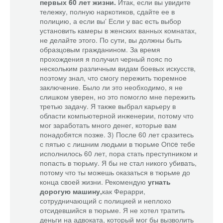
первых 60 лет жизни.
Итак, если вы увидите
тележку, полную наркотиков, сдайте ее в
полицию, а если вы’ Если у вас есть выбор
установить камеры в женских ванных комнатах,
не делайте этого. По сути, вы должны быть
образцовым гражданином. За время
прохождения я получил черный пояс по
нескольким различным видам боевых искусств,
поэтому знал, что смогу пережить тюремное
заключение. Было ли это необходимо, я не
слишком уверен, но это помогло мне пережить
третью задачу. Я также выбрал карьеру в
области компьютерной инженерии, потому что
мог заработать много денег, которые вам
понадобятся позже. 3) После 60 лет сразитесь
с пятью с лишним людьми в тюрьме Once тебе
исполнилось 60 лет, пора стать преступником и
попасть в тюрьму. Я бы не стал никого убивать,
потому что ты можешь оказаться в тюрьме до
конца своей жизни. Рекомендую
угнать
дорогую машину,
как Ферарри,
сотрудничающий с полицией и неплохо
отсидевшийся в тюрьме. Я не хотел тратить
деньги на адвоката, который мог бы вызволить