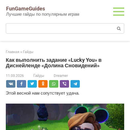
Перейти
FunGameGuides
к
Лучшие гайды по популярным играм
контенту
Поиск:
Главная
»
Гайды
Как выполнить задание «Lucky You» в
Диснейленде «Долина Сновидений»
11.03.2026
Гайды
Dreamer
Этой весной нам сопутствует удача.