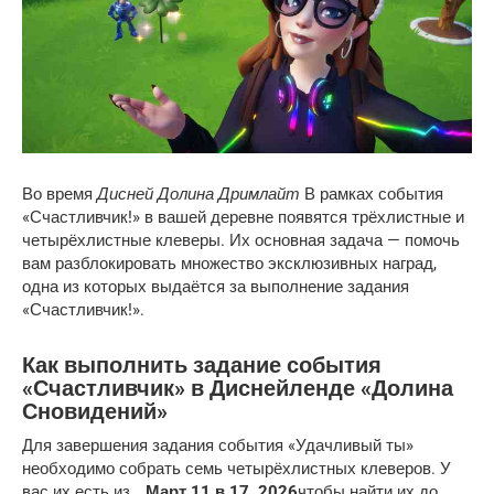
Дисней Долина Дримлайт
Во время
В рамках события
«Счастливчик!» в вашей деревне появятся трёхлистные и
четырёхлистные клеверы. Их основная задача — помочь
вам разблокировать множество эксклюзивных наград,
одна из которых выдаётся за выполнение задания
«Счастливчик!».
Как выполнить задание события
«Счастливчик» в Диснейленде «Долина
Сновидений»
Для завершения задания события «Удачливый ты»
необходимо собрать семь четырёхлистных клеверов. У
вас их есть из…
Март 11 в 17, 2026
чтобы найти их до