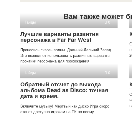
Вам также может б
Гайды
0
Лучшие варианты развития
персонажа в Far Far West
С
п
Пронесись сквозь волны. Дальний-Дальний Запад
2
Это позволяет использовать различные варианты
прокачки персонажа для прохождения
Гайды
0
Обратный отсчет до выхода
альбома Dead as Disco: точная
О
дата и время.
н
н
Включите музыку! Мертвый как диско Игра скоро
станет доступна игрокам на ПК по всему