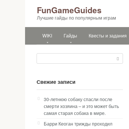
Перейти
FunGameGuides
к
контенту
Лучшие гайды по популярным играм
WIKI
Гайды
Квесты и задания
Поиск:
Свежие записи
30-летнюю собаку спасли после
смерти хозяина – и это может быть
самая старая собака в мире.
Барри Кеоган трижды проходил