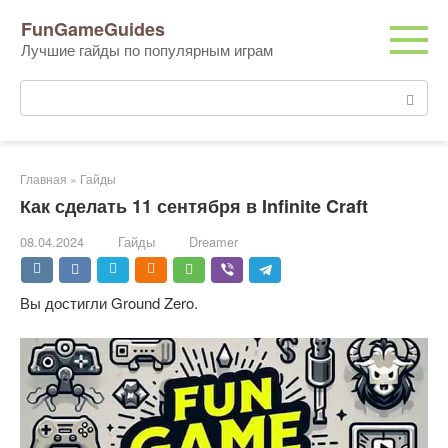
Перейти
FunGameGuides
к
Лучшие гайды по популярным играм
контенту
Поиск:
Главная
»
Гайды
Как сделать 11 сентября в Infinite Craft
08.04.2024
Гайды
Dreamer
Вы достигли Ground Zero.