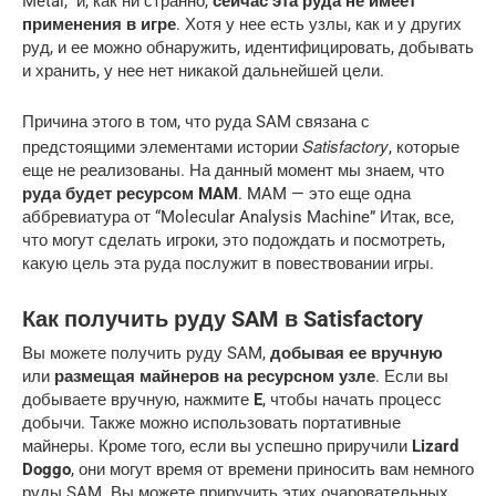
Metal,” и, как ни странно,
сейчас эта руда не имеет
применения в игре
. Хотя у нее есть узлы, как и у других
руд, и ее можно обнаружить, идентифицировать, добывать
и хранить, у нее нет никакой дальнейшей цели.
Причина этого в том, что руда SAM связана с
Satisfactory
предстоящими элементами истории
, которые
еще не реализованы. На данный момент мы знаем, что
руда будет ресурсом MAM
. MAM — это еще одна
аббревиатура от “Molecular Analysis Machine” Итак, все,
что могут сделать игроки, это подождать и посмотреть,
какую цель эта руда послужит в повествовании игры.
Как получить руду SAM в Satisfactory
Вы можете получить руду SAM,
добывая ее вручную
или
размещая майнеров на ресурсном узле
. Если вы
добываете вручную, нажмите
E
, чтобы начать процесс
добычи. Также можно использовать портативные
майнеры. Кроме того, если вы успешно приручили
Lizard
Doggo
, они могут время от времени приносить вам немного
руды SAM. Вы можете приручить этих очаровательных