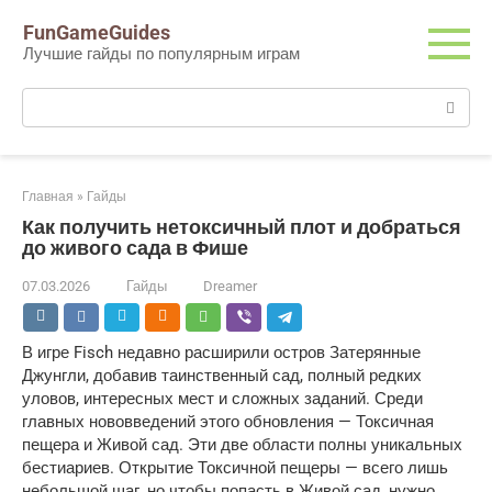
Перейти
FunGameGuides
к
Лучшие гайды по популярным играм
контенту
Поиск:
Главная
»
Гайды
Как получить нетоксичный плот и добраться
до живого сада в Фише
07.03.2026
Гайды
Dreamer
В игре Fisch недавно расширили остров Затерянные
Джунгли, добавив таинственный сад, полный редких
уловов, интересных мест и сложных заданий. Среди
главных нововведений этого обновления — Токсичная
пещера и Живой сад. Эти две области полны уникальных
бестиариев. Открытие Токсичной пещеры — всего лишь
небольшой шаг, но чтобы попасть в Живой сад, нужно