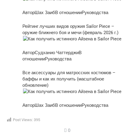
АвторШах ЗаибВ отношенииРуководства
Рейтинг лучших видов оружия Sailor Piece –
оружие ближнего боя и мечи (февраль 2026 г.)
АвторСудханио ЧаттерджиВ
отношенииРуководства
Все аксессуары для матросских костюмов –
баффы и как их получить (масштабное
обновление)
АвторШах ЗаибВ отношенииРуководства
Post Views:
395
0