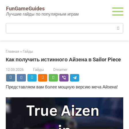
Перейти
FunGameGuides
к
Лучшие гайды по популярным играм
контенту
Поиск:
Главная
»
Гайды
Как получить истинного Айзена в Sailor Piece
12.03.2026
Гайды
Dreamer
Представляем вам более мощную версию меча Айзена!