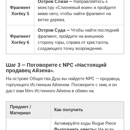
Остров Слизи —
Направляйтесь к
Фрагмент
монстру «Слизневый воин» и пройдите
Хогёку 5
мимо него, чтобы найти фрагмент на
ветке дерева.
Остров Суда —
Чтобы найти последний
Фрагмент
фрагмент, пройдите на внешнюю
Хогёку 6
сторону горы, справа от кристалла,
создающего точку возрождения.
Шаг 3 — Поговорите с NPC «Настоящий
продавец Айзена».
На острове Общества Душ вы найдете NPC — продавца,
торгующего Истинным Айзеном. Поговорите с ним, и он
даст вам Меч Истинного Айзена в обмен на:
Предмет /
Как получить
Материал
Активируйте коды Rogue Piece
Выполнить квесты:
На всех