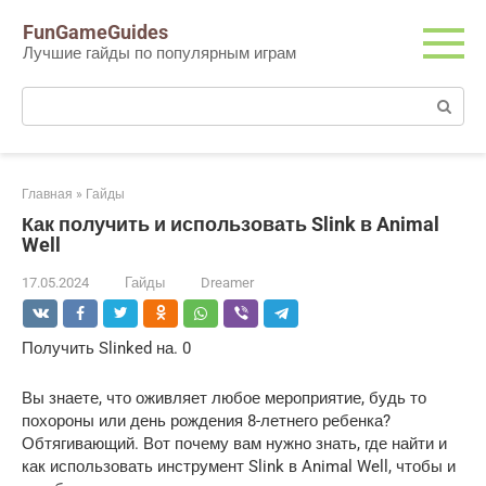
Перейти
FunGameGuides
к
Лучшие гайды по популярным играм
контенту
Поиск:
Главная
»
Гайды
Как получить и использовать Slink в Animal
Well
17.05.2024
Гайды
Dreamer
Получить Slinked на. 0
Вы знаете, что оживляет любое мероприятие, будь то
похороны или день рождения 8-летнего ребенка?
Обтягивающий. Вот почему вам нужно знать, где найти и
как использовать инструмент Slink в Animal Well, чтобы и