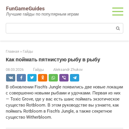
Перейти
FunGameGuides
к
Лучшие гайды по популярным играм
контенту
Поиск:
Главная
»
Гайды
Как поймать пятнистую рыбу в рыбу
08.03.2026
Гайды
Aleksandr Zhukov
В обновлении Fisch’s Jungle появились две новые локации
с совершенно новыми рыбами и удочками. Первая из них
— Toxic Grove, где у вас есть шанс поймать экзотическое
существо Rotbloom. В этом руководстве вы узнаете, как
поймать Rotbloom в Fisch’s Jungle, а также секретное
существо Witherbloom.