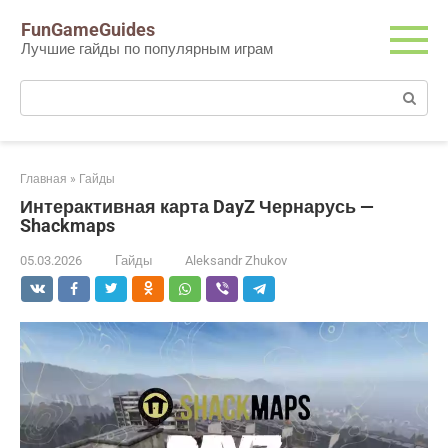
Перейти
FunGameGuides
к
Лучшие гайды по популярным играм
контенту
Поиск:
Главная
»
Гайды
Интерактивная карта DayZ Чернарусь —
Shackmaps
05.03.2026
Гайды
Aleksandr Zhukov