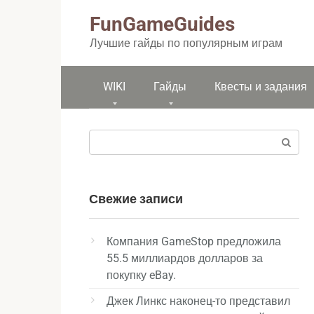
Перейти
FunGameGuides
к
контенту
Лучшие гайды по популярным играм
WIKI
Гайды
Квесты и задания
Поиск:
Свежие записи
Компания GameStop предложила
55.5 миллиардов долларов за
покупку eBay.
Джек Линкс наконец-то представил