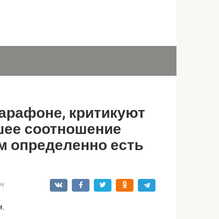
марафоне, критикуют
дшее соотношение
ом определенно есть
ov
м.