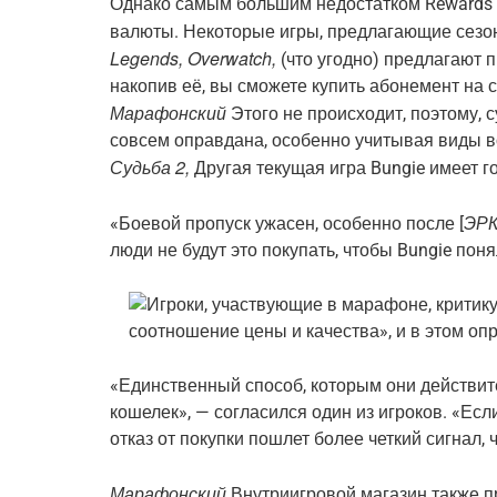
Однако самым большим недостатком Rewards 
валюты. Некоторые игры, предлагающие сезо
Legends, Overwatch,
(что угодно) предлагают п
накопив её, вы сможете купить абонемент на 
Марафонский
Этого не происходит, поэтому, 
совсем оправдана, особенно учитывая виды в
Судьба 2,
Другая текущая игра Bungie имеет г
ЭРК
«Боевой пропуск ужасен, особенно после [
люди не будут это покупать, чтобы Bungie пон
«Единственный способ, которым они действите
кошелек», — согласился один из игроков. «Есл
отказ от покупки пошлет более четкий сигнал,
Марафонский
Внутриигровой магазин также п