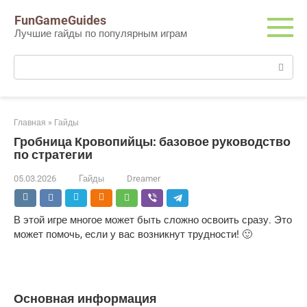
Перейти
FunGameGuides
к
Лучшие гайды по популярным играм
контенту
Поиск:
Главная
»
Гайды
Гробница Кровопийцы: базовое руководство
по стратегии
05.03.2026
Гайды
Dreamer
В этой игре многое может быть сложно освоить сразу. Это
может помочь, если у вас возникнут трудности! 🙂
Основная информация