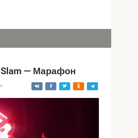
r Slam — Марафон
ov