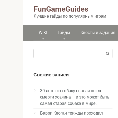
Перейти
FunGameGuides
к
контенту
Лучшие гайды по популярным играм
WIKI
Гайды
Квесты и задания
Поиск:
Свежие записи
30-летнюю собаку спасли после
смерти хозяина – и это может быть
самая старая собака в мире.
Барри Кеоган трижды проходил