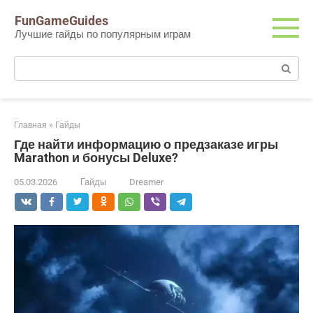
Перейти
FunGameGuides
к
Лучшие гайды по популярным играм
контенту
Поиск:
Главная
»
Гайды
Где найти информацию о предзаказе игры
Marathon и бонусы Deluxe?
05.03.2026
Гайды
Dreamer