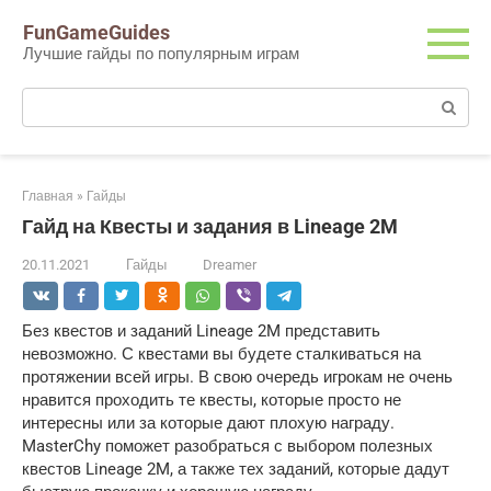
Перейти
FunGameGuides
к
Лучшие гайды по популярным играм
контенту
Поиск:
Главная
»
Гайды
Гайд на Квесты и задания в Lineage 2M
20.11.2021
Гайды
Dreamer
Без квестов и заданий Lineage 2M представить
невозможно. С квестами вы будете сталкиваться на
протяжении всей игры. В свою очередь игрокам не очень
нравится проходить те квесты, которые просто не
интересны или за которые дают плохую награду.
MasterChy поможет разобраться с выбором полезных
квестов Lineage 2M, а также тех заданий, которые дадут