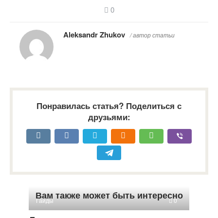
0
Aleksandr Zhukov
/ автор статьи
Понравилась статья? Поделиться с
друзьями:
Вам также может быть интересно
Гайды
0