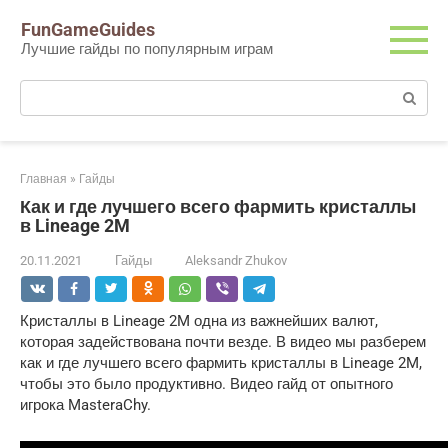
Перейти
FunGameGuides
к
Лучшие гайды по популярным играм
контенту
Поиск:
Главная
»
Гайды
Как и где лучшего всего фармить кристаллы
в Lineage 2M
20.11.2021
Гайды
Aleksandr Zhukov
Кристаллы в Lineage 2M одна из важнейших валют,
которая задействована почти везде. В видео мы разберем
как и где лучшего всего фармить кристаллы в Lineage 2M,
чтобы это было продуктивно. Видео гайд от опытного
игрока MasteraChy.