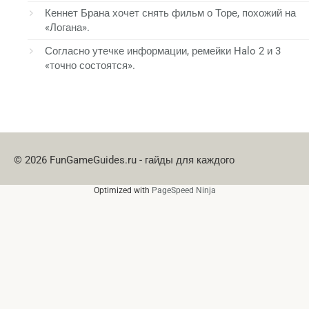
Кеннет Брана хочет снять фильм о Торе, похожий на
«Логана».
Согласно утечке информации, ремейки Halo 2 и 3
«точно состоятся».
© 2026 FunGameGuides.ru - гайды для каждого
Optimized with
PageSpeed Ninja