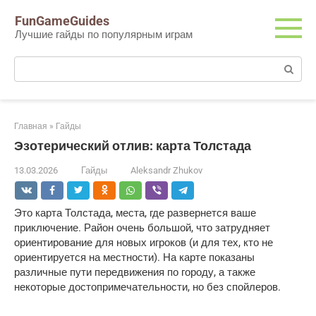
Перейти
FunGameGuides
к
Лучшие гайды по популярным играм
контенту
Поиск:
Главная
»
Гайды
Эзотерический отлив: карта Толстада
13.03.2026
Гайды
Aleksandr Zhukov
Это карта Толстада, места, где развернется ваше
приключение. Район очень большой, что затрудняет
ориентирование для новых игроков (и для тех, кто не
ориентируется на местности). На карте показаны
различные пути передвижения по городу, а также
некоторые достопримечательности, но без спойлеров.