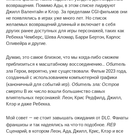
возвращения. Помимо Ады, в этом списке лидируют
Джилл Валентайн и Клэр. За пределами CGI-фильмов они
не появлялись в играх уже много лет. Но список
желаемых возвращений длинный и включает в себя
других ранее доступных для игры персонажей, таких как
Ребекка Чемберс, Шева Аломар, Барри Бертон, Карлос
Оливейра и другие.
Думаю, это самое близкое, что мы когда-либо сможем
Обитель
приблизиться к масштабному воссоединению…
зла
Герои, вероятно, уже существовали. Фильм 2023 года,
созданный с использованием компьютерной графики
Обитель зла: Остров
(каноничный для событий игр).
смерти
В их число вошли большинство самых
влиятельных персонажей: Леон, Крис Редфилд, Джилл,
Клэр и даже Ребекка.
Мой совет — не стоит завышать ожидания от DLC. Фанаты
RE9
франшизы и так надеялись на что-то подобное.
Сценарий, в котором Леон, Ада, Джилл, Крис, Клэр и все