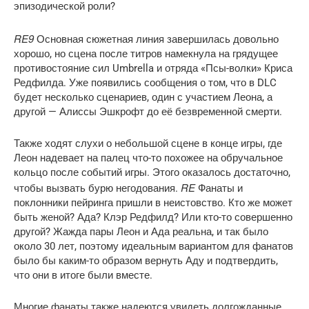
эпизодической роли?
RE9
Основная сюжетная линия завершилась довольно
хорошо, но сцена после титров намекнула на грядущее
противостояние сил Umbrella и отряда «Псы-волки» Криса
Редфилда. Уже появились сообщения о том, что в DLC
будет несколько сценариев, один с участием Леона, а
другой — Алиссы Эшкрофт до её безвременной смерти.
Также ходят слухи о небольшой сцене в конце игры, где
Леон надевает на палец что-то похожее на обручальное
кольцо после событий игры. Этого оказалось достаточно,
RE
чтобы вызвать бурю негодования.
Фанаты и
поклонники пейринга пришли в неистовство. Кто же может
быть женой? Ада? Клэр Редфилд? Или кто-то совершенно
другой? Жажда пары Леон и Ада реальна, и так было
около 30 лет, поэтому идеальным вариантом для фанатов
было бы каким-то образом вернуть Аду и подтвердить,
что они в итоге были вместе.
Многие фанаты также надеются увидеть долгожданные