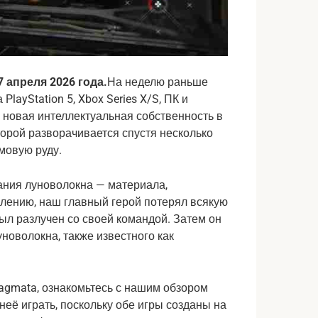
 апреля 2026 года.
На неделю раньше
layStation 5, Xbox Series X/S, ПК и
о новая интеллектуальная собственность в
торой разворачивается спустя несколько
умовую руду.
ания луноволокна — материала,
алению, наш главный герой потерял всякую
был разлучен со своей командой. Затем он
новолокна, также известного как
agmata, ознакомьтесь с нашим обзором
в неё играть, поскольку обе игры созданы на