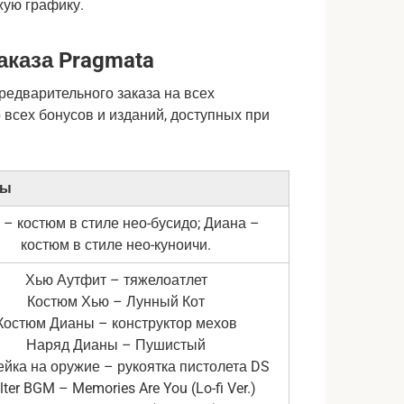
жую графику.
аказа Pragmata
редварительного заказа на всех
всех бонусов и изданий, доступных при
сы
 – костюм в стиле нео-бусидо; Диана –
костюм в стиле нео-куноичи.
Хью Аутфит – тяжелоатлет
Костюм Хью – Лунный Кот
Костюм Дианы – конструктор мехов
Наряд Дианы – Пушистый
йка на оружие – рукоятка пистолета DS
lter BGM – Memories Are You (Lo-fi Ver.)