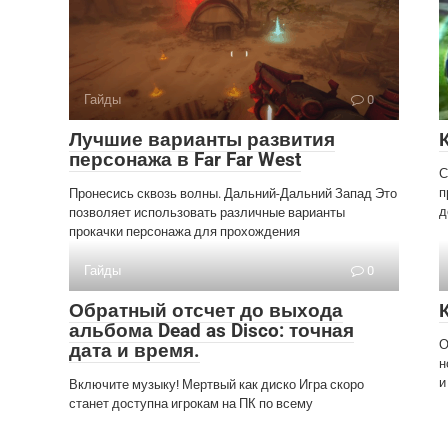
Гайды
0
Лучшие варианты развития
персонажа в Far Far West
С
п
Пронесись сквозь волны. Дальний-Дальний Запад Это
д
позволяет использовать различные варианты
прокачки персонажа для прохождения
Гайды
0
Обратный отсчет до выхода
альбома Dead as Disco: точная
О
дата и время.
н
и
Включите музыку! Мертвый как диско Игра скоро
станет доступна игрокам на ПК по всему