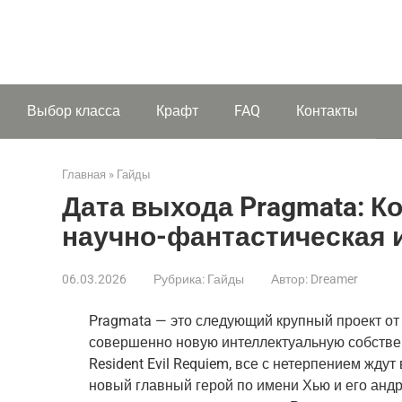
Выбор класса
Крафт
FAQ
Контакты
Главная
»
Гайды
Дата выхода Pragmata: К
научно-фантастическая и
06.03.2026
Рубрика:
Гайды
Автор:
Dreamer
Pragmata — это следующий крупный проект о
совершенно новую интеллектуальную собствен
Resident Evil Requiem, все с нетерпением жду
новый главный герой по имени Хью и его анд