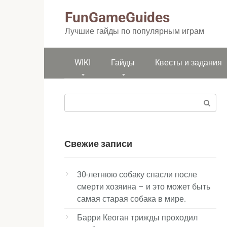
Перейти
FunGameGuides
к
контенту
Лучшие гайды по популярным играм
WIKI
Гайды
Квесты и задания
Поиск:
Свежие записи
30-летнюю собаку спасли после
смерти хозяина – и это может быть
самая старая собака в мире.
Барри Кеоган трижды проходил