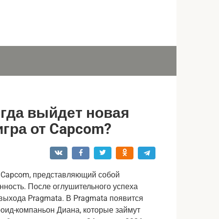
огда выйдет новая
гра от Capcom?
т Capcom, представляющий собой
ность. После оглушительного успеха
т выхода Pragmata. В Pragmata появится
роид-компаньон Диана, которые займут