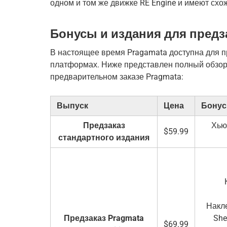
одном и том же движке RE Engine и имеют схо
Бонусы и издания для предз
В настоящее время Pragamata доступна для п
платформах. Ниже представлен полный обзор 
предварительном заказе Pragmata:
Выпуск
Цена
Бону
Предзаказ
Хью
$59.99
стандартного издания
Накле
Предзаказ Pragmata
She
$69.99