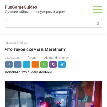
Перейти
FunGameGuides
к
Лучшие гайды по популярным играм
контенту
Поиск:
Главная
»
Гайды
Что такое схемы в Marathon?
06.03.2026
Гайды
Aleksandr Zhukov
Добавьте это в кучу добычи.