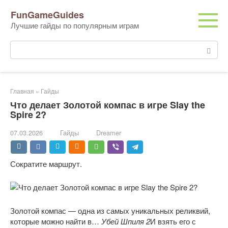
Перейти
FunGameGuides
к
Лучшие гайды по популярным играм
контенту
Поиск:
Главная
»
Гайды
Что делает Золотой компас в игре Slay the
Spire 2?
07.03.2026
Гайды
Dreamer
Сократите маршрут.
Золотой компас — одна из самых уникальных реликвий,
которые можно найти в…
Убей Шпиля 2
И взять его с