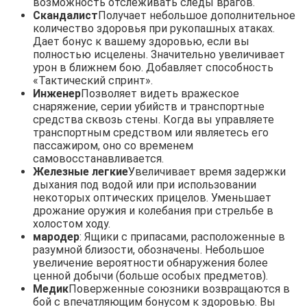
возможность отслеживать следы врагов.
Скандалист
Получает небольшое дополнительное
количество здоровья при рукопашных атаках.
Дает бонус к вашему здоровью, если вы
полностью исцелены. Значительно увеличивает
урон в ближнем бою. Добавляет способность
«Тактический спринт».
Инженер
Позволяет видеть вражеское
снаряжение, серии убийств и транспортные
средства сквозь стены. Когда вы управляете
транспортным средством или являетесь его
пассажиром, оно со временем
самовосстанавливается.
Железные легкие
Увеличивает время задержки
дыхания под водой или при использовании
некоторых оптических прицелов. Уменьшает
дрожание оружия и колебания при стрельбе в
холостом ходу.
мародер
: Ящики с припасами, расположенные в
разумной близости, обозначены. Небольшое
увеличение вероятности обнаружения более
ценной добычи (больше особых предметов).
Медик
Поверженные союзники возвращаются в
бой с впечатляющим бонусом к здоровью. Вы