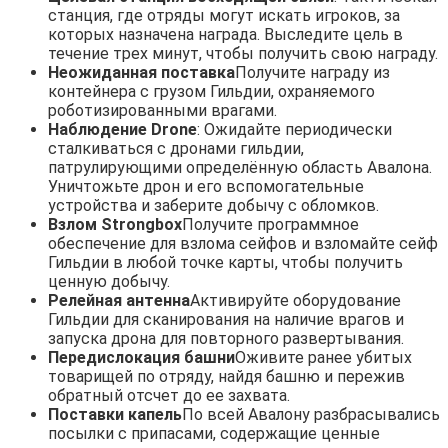
станция, где отряды могут искать игроков, за
которых назначена награда. Выследите цель в
течение трех минут, чтобы получить свою награду.
Неожиданная поставка
Получите награду из
контейнера с грузом Гильдии, охраняемого
роботизированными врагами.
Наблюдение Drone
: Ожидайте периодически
сталкиваться с дронами гильдии,
патрулирующими определённую область Авалона.
Уничтожьте дрон и его вспомогательные
устройства и заберите добычу с обломков.
Взлом Strongbox
Получите программное
обеспечение для взлома сейфов и взломайте сейф
Гильдии в любой точке карты, чтобы получить
ценную добычу.
Релейная антенна
Активируйте оборудование
Гильдии для сканирования на наличие врагов и
запуска дрона для повторного развертывания.
Передислокация башни
Оживите ранее убитых
товарищей по отряду, найдя башню и пережив
обратный отсчет до ее захвата.
Поставки капель
По всей Авалону разбрасывались
посылки с припасами, содержащие ценные