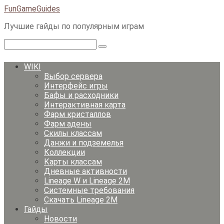
Перейти
FunGameGuides
к
Лучшие гайды по популярным играм
контенту
Поиск:
WIKI
Выбор сервера
Интерфейс игры
Бафы и расходники
Интерактивная карта
Фарм кристаллов
Фарм адены
Скилы классам
Данжи и подземелья
Коллекции
Карты классам
Дневные активности
Lineage W и Lineage 2M
Системные требования
Скачать Lineage 2M
Гайды
Новости