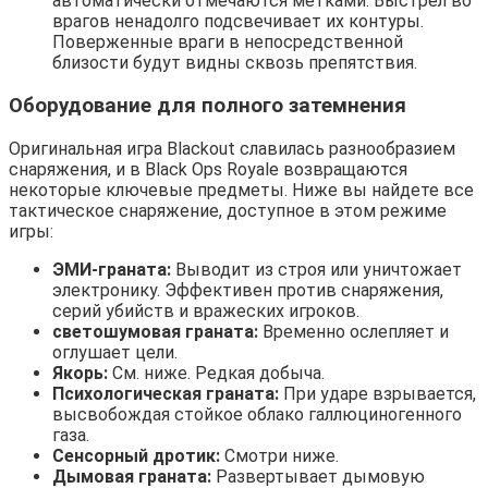
автоматически отмечаются метками. Выстрел во
врагов ненадолго подсвечивает их контуры.
Поверженные враги в непосредственной
близости будут видны сквозь препятствия.
Оборудование для полного затемнения
Оригинальная игра Blackout славилась разнообразием
снаряжения, и в Black Ops Royale возвращаются
некоторые ключевые предметы. Ниже вы найдете все
тактическое снаряжение, доступное в этом режиме
игры:
ЭМИ-граната:
Выводит из строя или уничтожает
электронику. Эффективен против снаряжения,
серий убийств и вражеских игроков.
светошумовая граната:
Временно ослепляет и
оглушает цели.
Якорь:
См. ниже. Редкая добыча.
Психологическая граната:
При ударе взрывается,
высвобождая стойкое облако галлюциногенного
газа.
Сенсорный дротик:
Смотри ниже.
Дымовая граната:
Развертывает дымовую