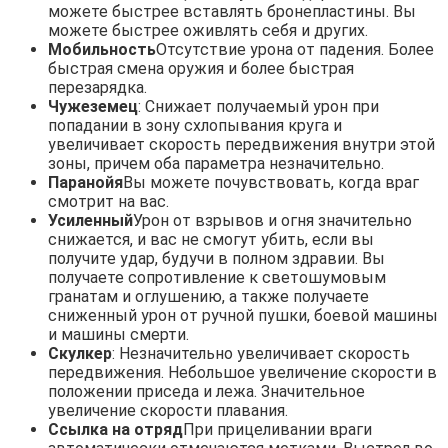
можете быстрее вставлять бронепластины. Вы
можете быстрее оживлять себя и других.
Мобильность
Отсутствие урона от падения. Более
быстрая смена оружия и более быстрая
перезарядка.
Чужеземец
: Снижает получаемый урон при
попадании в зону схлопывания круга и
увеличивает скорость передвижения внутри этой
зоны, причем оба параметра незначительно.
Паранойя
Вы можете почувствовать, когда враг
смотрит на вас.
Усиленный
Урон от взрывов и огня значительно
снижается, и вас не смогут убить, если вы
получите удар, будучи в полном здравии. Вы
получаете сопротивление к светошумовым
гранатам и оглушению, а также получаете
сниженный урон от ручной пушки, боевой машины
и машины смерти.
Скулкер
: Незначительно увеличивает скорость
передвижения. Небольшое увеличение скорости в
положении приседа и лежа. Значительное
увеличение скорости плавания.
Ссылка на отряд
При прицеливании враги