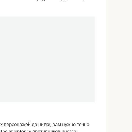
х персонажей до нитки, вам нужно точно 
 the Inventory у противников иногда 