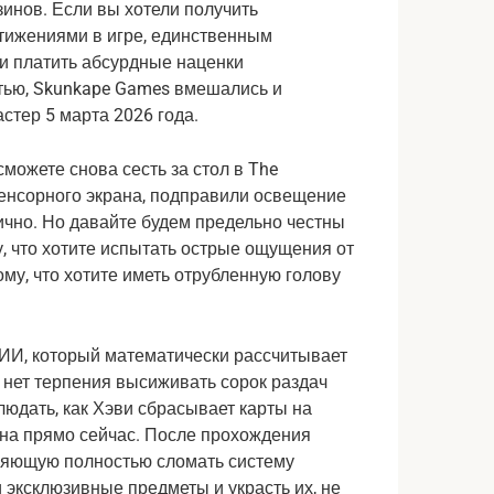
инов. Если вы хотели получить 
тижениями в игре, единственным 
и платить абсурдные наценки 
ью, Skunkape Games вмешались и 
тер 5 марта 2026 года.
можете снова сесть за стол в The 
сенсорного экрана, подправили освещение 
чно. Но давайте будем предельно честны 
у, что хотите испытать острые ощущения от 
у, что хотите иметь отрубленную голову 
ИИ, который математически рассчитывает 
 нет терпения высиживать сорок раздач 
людать, как Хэви сбрасывает карты на 
на прямо сейчас. После прохождения 
ляющую полностью сломать систему 
 эксклюзивные предметы и украсть их, не 