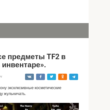
се предметы TF2 в
 инвентаре».
ov
кону эксклюзивные косметические 
ду жульничать.