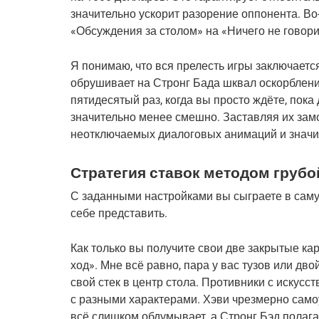
значительно ускорит разорение оппонента. Во-
«Обсуждения за столом» на «Ничего не говори
Я понимаю, что вся прелесть игры заключается
обрушивает на Стронг Бада шквал оскорблений
пятидесятый раз, когда вы просто ждёте, пока 
значительно менее смешно. Заставляя их замо
неотключаемых диалоговых анимаций и значит
Стратегия ставок методом груб
С заданными настройками вы сыграете в самую
себе представить.
Как только вы получите свои две закрытые кар
ход». Мне всё равно, пара у вас тузов или дво
свой стек в центр стола. Противники с искус
с разными характерами. Хэви чрезмерно самоу
всё слишком обдумывает, а Стронг Бэд полаг