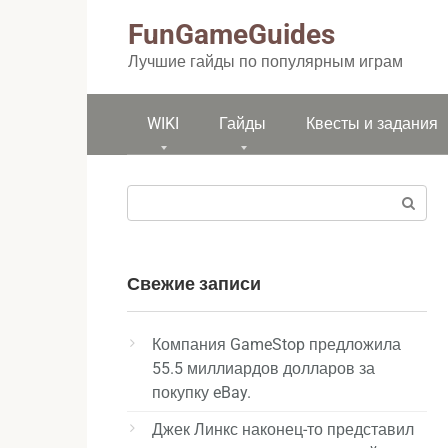
Перейти
FunGameGuides
к
контенту
Лучшие гайды по популярным играм
WIKI
Гайды
Квесты и задания
Поиск:
Свежие записи
Компания GameStop предложила
55.5 миллиардов долларов за
покупку eBay.
Джек Линкс наконец-то представил