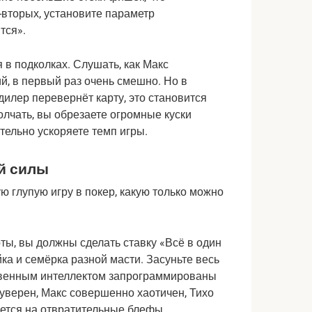
вторых, установите параметр 
тся».
 в подколках. Слушать, как Макс 
, в первый раз очень смешно. Но в 
дилер перевернёт карту, это становится 
лчать, вы обрезаете огромные куски 
ельно ускоряете темп игры.
ой силы
 глупую игру в покер, какую только можно 
ты, вы должны сделать ставку «Всё в один 
йка и семёрка разной масти. Засуньте весь 
ственным интеллектом запрограммированы 
верен, Макс совершенно хаотичен, Тихо 
ается на отвратительные блефы.