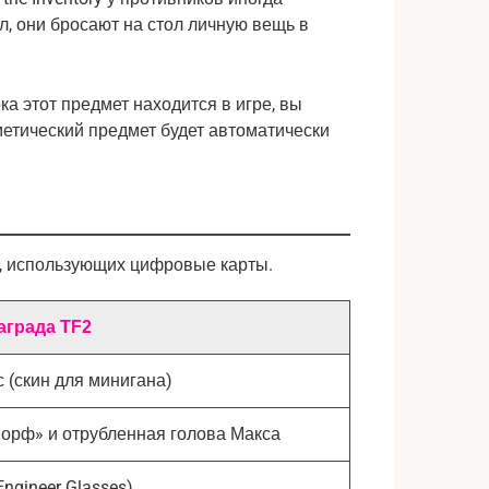
л, они бросают на стол личную вещь в 
а этот предмет находится в игре, вы 
етический предмет будет автоматически 
в, использующих цифровые карты.
аграда TF2
 (скин для минигана)
орф» и отрубленная голова Макса
ngineer Glasses)