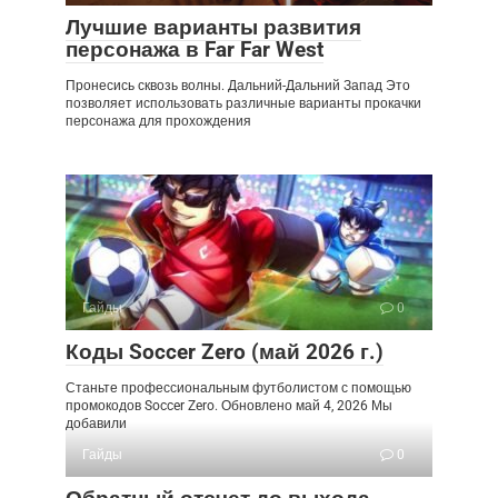
Лучшие варианты развития
персонажа в Far Far West
Пронесись сквозь волны. Дальний-Дальний Запад Это
позволяет использовать различные варианты прокачки
персонажа для прохождения
Гайды
0
Коды Soccer Zero (май 2026 г.)
Станьте профессиональным футболистом с помощью
промокодов Soccer Zero. Обновлено май 4, 2026 Мы
добавили
Гайды
0