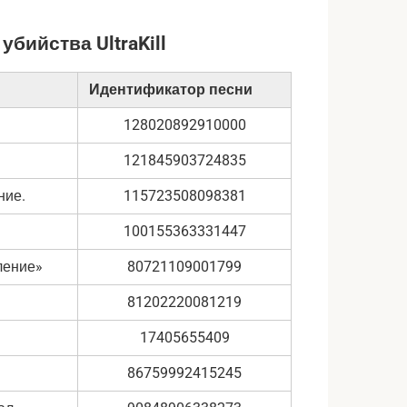
бийства UltraKill
Идентификатор песни
128020892910000
121845903724835
ние.
115723508098381
100155363331447
ление»
80721109001799
81202220081219
17405655409
86759992415245