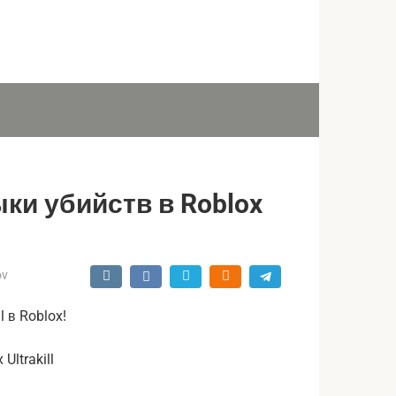
ыки убийств в Roblox
ov
 в Roblox!