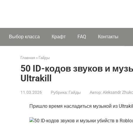
Выбор класса
Крафт
FAQ
Контакты
Главная
»
Гайды
50 ID-кодов звуков и муз
Ultrakill
11.03.2026
Рубрика:
Гайды
Автор:
Aleksandr Zhuk
Пришло время насладиться музыкой из Ultrakill