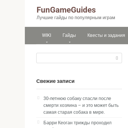
Перейти
FunGameGuides
к
контенту
Лучшие гайды по популярным играм
WIKI
Гайды
Квесты и задания
Поиск:
Свежие записи
30-летнюю собаку спасли после
смерти хозяина – и это может быть
самая старая собака в мире.
Барри Кеоган трижды проходил