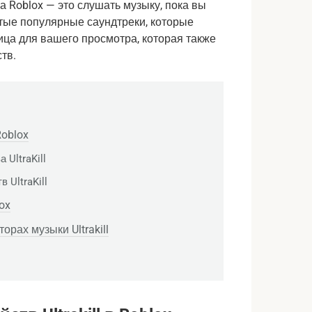
на Roblox — это слушать музыку, пока вы
рутые популярные саундтреки, которые
ица для вашего просмотра, которая также
тв.
Roblox
UltraKill
 UltraKill
ox
рах музыки Ultrakill