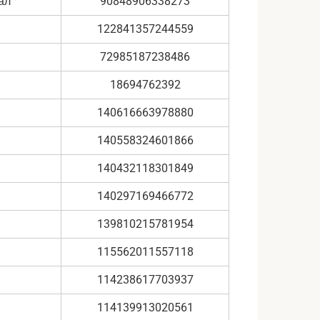
ал
90848906338273
122841357244559
72985187238486
18694762392
140616663978880
140558324601866
140432118301849
140297169466772
139810215781954
115562011557118
114238617703937
114139913020561