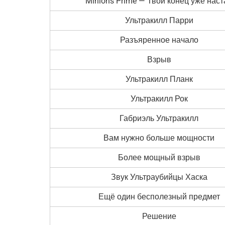
Minions Prime — Твой конец уже наст
Ультракилл Парри
Разъяренное начало
Взрыв
Ультракилл Планк
Ультракилл Рок
Габриэль Ультракилл
Вам нужно больше мощности
Более мощный взрыв
Звук Ультраубийцы Хаска
Ещё один бесполезный предмет
Решение