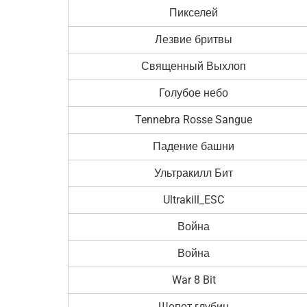
Пикселей
Лезвие бритвы
Священный Выхлоп
Голубое небо
Tennebra Rosse Sangue
Падение башни
Ультракилл Бит
Ultrakill_ESC
Война
Война
War 8 Bit
Шепот глубин