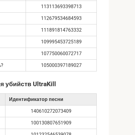
113113693398713
112679534684593
111891814763332
109995453725189
107750060072717
ь?
105000397189027
убийств UltraKill
Идентификатор песни
140610272073409
100130807651909
101232546539078