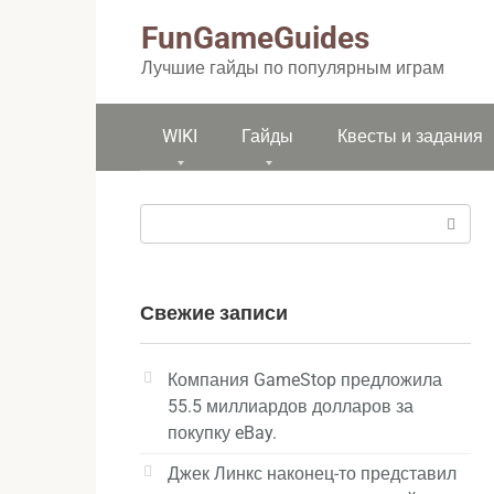
Перейти
FunGameGuides
к
контенту
Лучшие гайды по популярным играм
WIKI
Гайды
Квесты и задания
Поиск:
Свежие записи
Компания GameStop предложила
55.5 миллиардов долларов за
покупку eBay.
Джек Линкс наконец-то представил