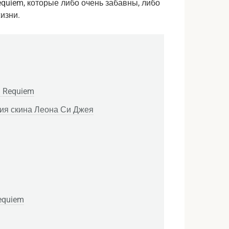
equiem, которые либо очень забавны, либо
изни.
l Requiem
ция скина Леона Си Джея
Requiem