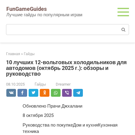
Перейти
FunGameGuides
к
Лучшие гайды по популярным играм
контенту
Поиск:
Главная
»
Гайды
10 лучших 12-вольтовых холодильников для
автодомов (октябрь 2025 г.): обзоры и
руководство
08.10.2025
Гайды
Dreamer
Обновлено Прачи Джхалани
8 октября 2025
Руководства по покупкеДом и кухняКухонная
техника