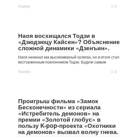
Аниме
0
Наоя восхищался Тодзи в
«Дзюдзюцу Кайсен»? Объяснение
сложной динамики «Дзенъин».
Наоя начинал как высокомерный хулиган, но в итоге стал
восторженным поклонником Тодзи. Будучи самым
Аниме
0
Проигрыш фильма «Замок
Бесконечности» из сериала
«Истребитель демонов» на
премии «Золотой глобус» в
пользу K-pop-проекта «Охотники
на демонов» вызвал волну гнева.